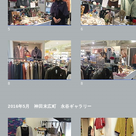
5
6
8
8
2016年5月 神田末広町 永谷ギャラリー