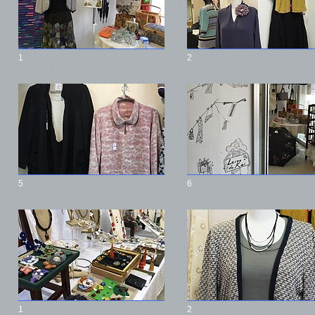
1
2
5
6
1
2