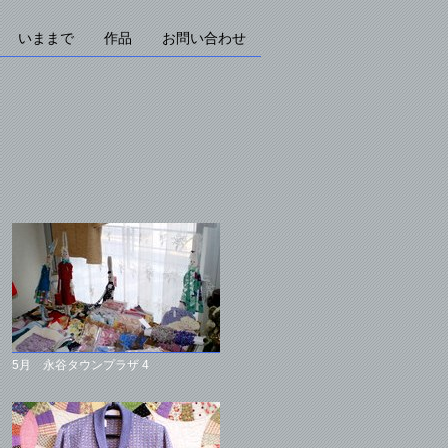
いままで
作品
お問い合わせ
5月 永谷タウンプラザ 4