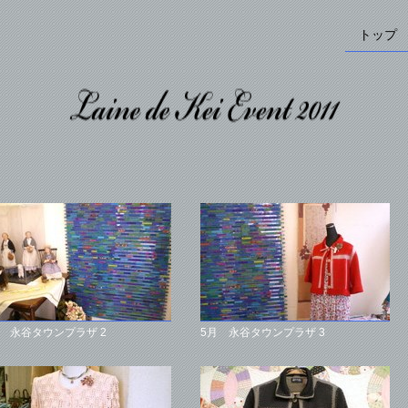
トップ
月 永谷タウンプラザ 2
5月 永谷タウンプラザ 3